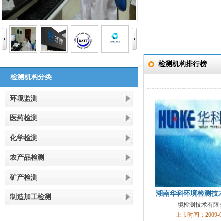
检测机构排行榜
检测机构分类
环境监测
医药检测
化学检测
农产品检测
矿产检测
湖南华科环境检测技
制造加工检测
境检测技术有限
上市时间：2009-0