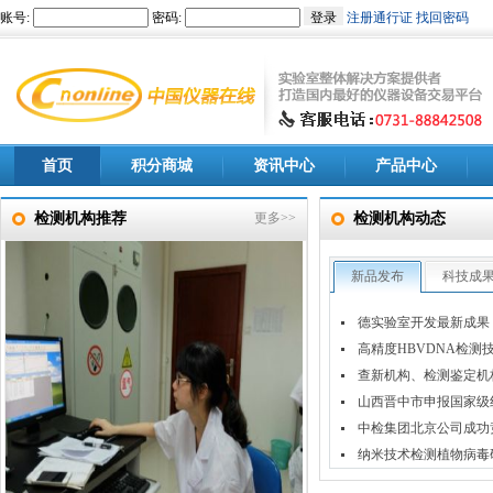
首页
积分商城
资讯中心
产品中心
检测机构推荐
更多>>
检测机构动态
新品发布
科技成
德实验室开发最新成果
高精度HBVDNA检
查新机构、检测鉴定机
山西晋中市申报国家级
中检集团北京公司成功
纳米技术检测植物病毒