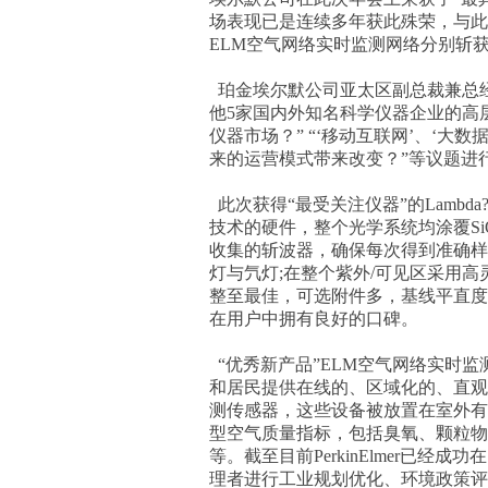
场表现已是连续多年获此殊荣，与此同时
ELM空气网络实时监测网络分别斩获
珀金埃尔默公司亚太区副总裁兼总经
他5家国内外知名科学仪器企业的高层
仪器市场？” “‘移动互联网’、‘大
来的运营模式带来改变？”等议题进
此次获得“最受关注仪器”的Lambd
技术的硬件，整个光学系统均涂覆S
收集的斩波器，确保每次得到准确样
灯与氕灯;在整个紫外/可见区采用
整至最佳，可选附件多，基线平直度
在用户中拥有良好的口碑。
“优秀新产品”ELM空气网络实时
和居民提供在线的、区域化的、直观
测传感器，这些设备被放置在室外有
型空气质量指标，包括臭氧、颗粒物
等。截至目前PerkinElmer已经成
理者进行工业规划优化、环境政策评