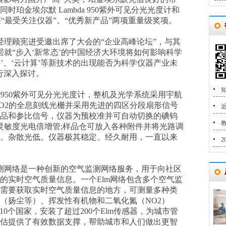
珀金埃尔默 Lambda 950紫外可见分光光度计和
“最受关注仪器”、“优秀新产品”两项重量级奖项。
理顾宪进受邀出席了大会的“企业高峰论坛”，与其
就“步入‘新常态’的中国经济大环境将如何影响科学
数据’、‘云计算’等新技术的出现能否为科学仪器产业未
行深入探讨。
知
a?950紫外可见分光光度计，整机及光学系统采用宇航
iO2的全息刻线光栅并采用先进的四区分段扇形信号
品和参比信号，仪器为预校准并可自动切换的碘钨
高灵敏度光电倍增管;样品仓可放入各种附件并将光路调
、杂散光低。仪器极其稳定、经久耐用，一直以来
2
监测网络是一种创新的空气监测网络服务，用于向社区
的实时空气质量信息。一个Elm网络包含多个空气监
需要获取实时空气质量信息的地方，可测量多种类
（扬尘等）、挥发性有机物和二氧化氮（NO2）
功在10个国家，安装了超过200个Elm传感器，为城市管
估提供了有效数据支撑，帮助城市和人们做出更智