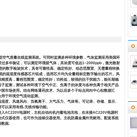
新型空气质量在线监测系统。可同时监测多种环境参数，气体监测采用美国环
过多年验证，可以测定环境级气体，其浓度可低达1~2000ppb，激光散射
进的数字检波技术，具有可靠性高、稳定性好、动态范围宽、无需量程转换
成的温湿度传感器芯片组成，选用芯片均为全量程标定数字输出的芯片。风
量精度高，量程范围宽，稳定性好；功耗低，较强的抗干扰能力，能长期稳
离子监测，测试各种环境下空气中正、负离子的浓度与各种负离子相关产品
中国市场使用。结合网络通讯技术、为以后多个子站点间向中心站数据汇
合用于环境空气流动监测。
温湿度、风速风向、负氧离子、大气压力、气体等。可记录、存储、显示、
可以采用有线-无线传输功能。
AC220V电源时，主机自动向机内蓄电池充电，在未接AC220V电源时
动式仪器使用，也可作为连续仪器使用。主机防腐金属外壳耐用。配套系统
数据,