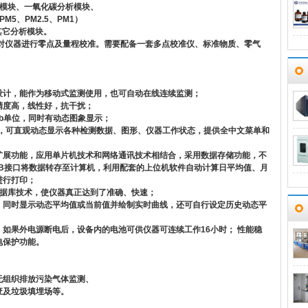
析模块、一氧化碳分析模块、
M5、PM2.5、PM1）
等其它分析模块。
对仪器进行零点及量程校准。需要配备一套多点校准仪、标准物质、零气
设计，能作为移动式监测使用，也可自动在线连续监测；
精度高，线性好，抗干扰；
pb单位，同时有动态图象显示；
），可直观动态显示各种检测数据、图形、仪器工作状态，提供全中文菜单和
扩展功能，应用单片机技术和网络通讯技术相结合，采用数据存储功能，不
B接口将数据转存至计算机，利用配套的上位机软件自动计算日平均值、月
进行打印；
数据库技术，使仪器真正达到了准确、快速；
，同时显示动态平均值或当前值并绘制实时曲线，还可自行设定历史动态平
如果外电源断电后，设备内的电池可供仪器可连续工作16小时； 性能稳
电保护功能。
无组织排放污染气体监测、
废及垃圾填埋场等。