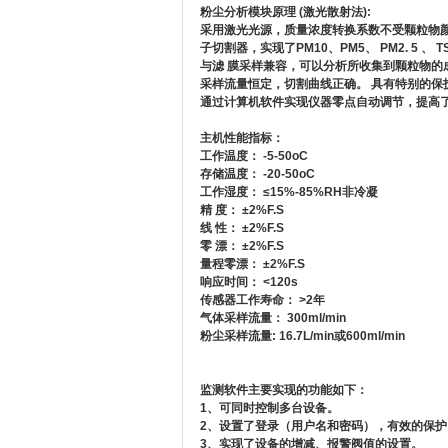
粉尘分析模块原理 (激光散射法):
采用激光光源，质量浓度转换系数不受颗粒物颜
子切割器，实现了PM10、PM5、 PM2. 5
与滤 膜采样兼容，可以分析所收集到颗粒物的
采样流量恒定，切割曲线正确。 具有特别的保
通过计算机软件实现仪器零点自动调节，提高
主机性能指标：
工作温度： -5-50oC
存储温度： -20-50oC
工作湿度： ≤15%-85%RH非冷凝
精 度： ±2%F.S
线 性： ±2%F.S
零 漂： ±2%F.S
量程零漂： ±2%F.S
响应时间： <120s
传感器工作寿命： >2年
气体采样流量： 300ml/min
粉尘采样流量: 16.7L/min或600ml/min
监测软件主要实现的功能如下：
1
、可同时控制多台设备。
2
、设置了登录（用户名和密码），有效的保护
3
、实现了设备的增减、报警阀值的设置。