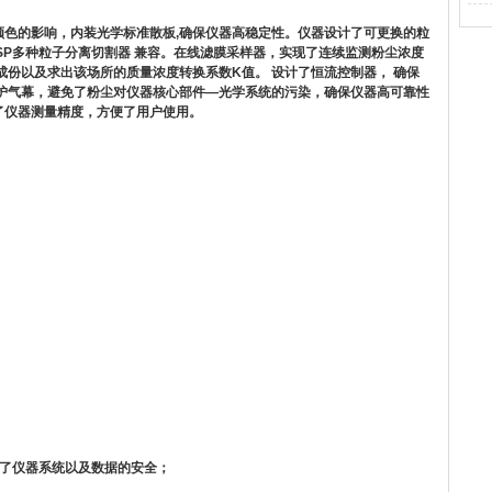
色的影响，内装光学标准散板,确保仪器高稳定性。仪器设计了可更换的粒
 、 TSP多种粒子分离切割器 兼容。在线滤膜采样器，实现了连续监测粉尘浓度
成份以及求出该场所的质量浓度转换系数K值。 设计了恒流控制器， 确保
护气幕，避免了粉尘对仪器核心部件—光学系统的污染，确保仪器高可靠性
了仪器测量精度，方便了用户使用。
了仪器系统以及数据的安全；